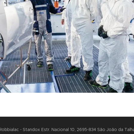
Robbialac - Standox Estr. Nacional 10, 2695-834 São João da Talh