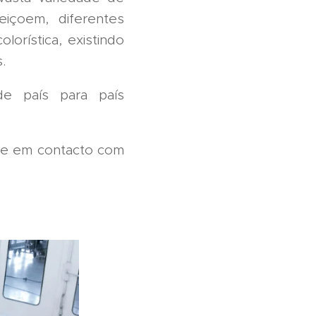
feiçoem, diferentes
orística, existindo
.
de país para país
re em contacto com