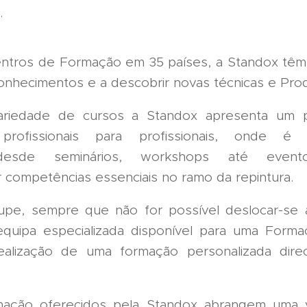
.
tros de Formação em 35 países, a Standox têm 
conhecimentos e a descobrir novas técnicas e Pro
riedade de cursos a Standox apresenta um 
rofissionais para profissionais, onde é p
 desde seminários, workshops até event
 competências essenciais no ramo da repintura.
pe, sempre que não for possível deslocar-se
quipa especializada disponível para uma Form
realização de uma formação personalizada dir
mação oferecidos pela Standox abrangem uma v