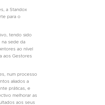
es, a Standox
rte para o
ivo, tendo sido
o na sede da
ntores ao nível
a aos Gestores
es, num processo
tos aliados a
te práticas, e
ctivo melhorar as
sultados aos seus