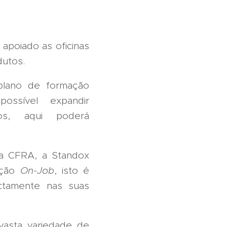
apoiado as oficinas
dutos.
plano de formação
ossível expandir
os, aqui poderá
 a CFRA, a Standox
ação
On-Job
, isto é
ectamente nas suas
asta variedade de