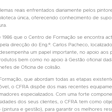
emas reais enfrentados diariamente pelos pintor
iblioteca única, oferecendo conhecimento de supo
ura.
 1986 que o Centro de Formação se encontra act
ela direcção do Eng.º. Carlos Pacheco, localizad
desempenha um papel importante, no apoio aos pi
odutos bem como no apoio à Gestão oficinal dad
efes de Oficina de colisão.
Formação, que abordam todas as etapas existent
óvel, o CFRA dispõe dos mais recentes equipamen
rmadores especializados. Com uma forte componen
idades dos seus clientes, o CFRA tem como obje
o (pintura e gestão), para garantir os melhores re